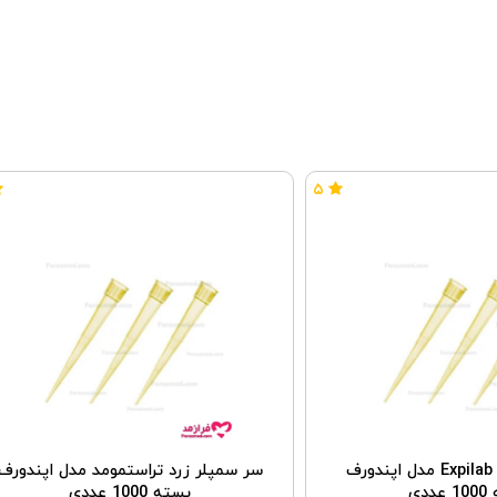
۵
سر سمپلر زرد Expilab مدل اپندورف
سر سمپلر زرد تراستمومد مدل اپندورف
ددی
بسته 1000 عددی