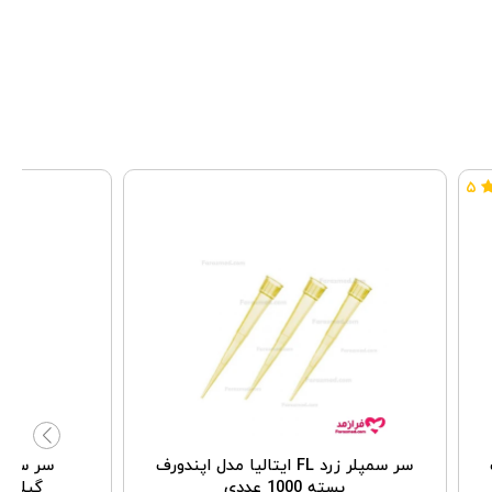
۵
سر سمپلر زرد FL ایتالیا مدل اپندورف
سر سمپل
بسته 1000 عددی
گیلسونی ب