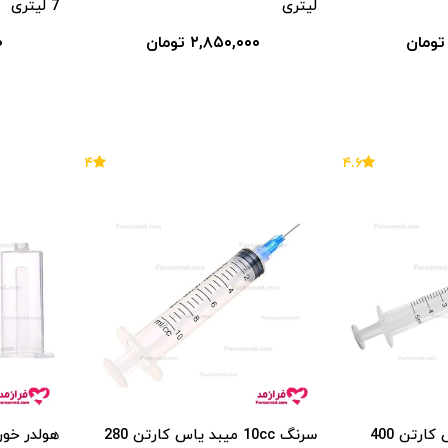
لیتری
7 لیتری
۲,۸۵۰,۰۰۰ تومان
۰
۴
۴.۶
سرنگ 5cc میبد یاس کارتن 400
سرنگ 10cc میبد یاس کارتن 280
هولدر خو