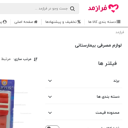
دسته بندی کالا ها
تخفیف و پیشنهادها
صفحه اصلی
پر
فرازمد
لوازم مصرفی بیمارستانی
مرتبط 
مرتب سازی:
فیلتر ها
برند
متفرقه
دسته بندی ها
بهبان شیمی
اندیکاتور و تست اتوکلاو
محدوده قیمت
ضدعفونی کننده دست و
حیان
Hayan
از
تا