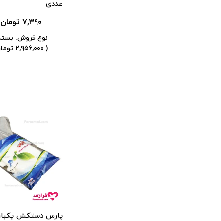
کیت پاپ اسمیر
عددی
۷,۳۹۰ تومان
تزریقات و خون گیری
نوع فروش: بسته 400 عدد
( ۲,۹۵۶,۰۰۰ تومان )
پارس دستکش یکبار 