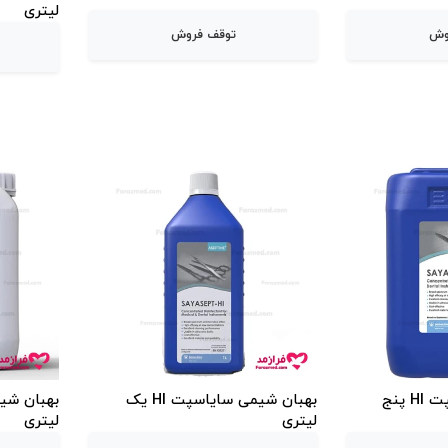
لیتری
وش
توقف فروش
بهبان شیمی سایاسپت HI پنج
بهبان شیمی سایاسپت HI یک
لیتری
لیتری