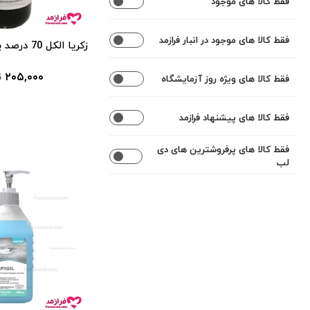
فقط کالا های موجود
از
تا
ضدعفونی کننده ابزار
0
0
فقط کالا های موجود در انبار فرازمد
زکریا الکل 70 درصد یک لیتری
تومان
تومان
ضدعفونی کننده همودیالیز
۲۰۵,۰۰۰ تومان
فقط کالا های ویژه روز آزمایشگاه
اعمال محدوده قیمت
ضدعفونی کننده البسه
فقط کالا های پیشنهاد فرازمد
دیسپنسر جای هندراب
فقط کالا های پرفروشترین های دی
لب