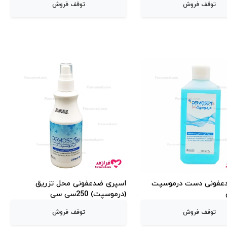
توقف فروش
توقف فروش
دعفونی دست درموسپت
اسپری ضدعفونی محل تزریق
(درموسپت) 250سی سی
توقف فروش
توقف فروش