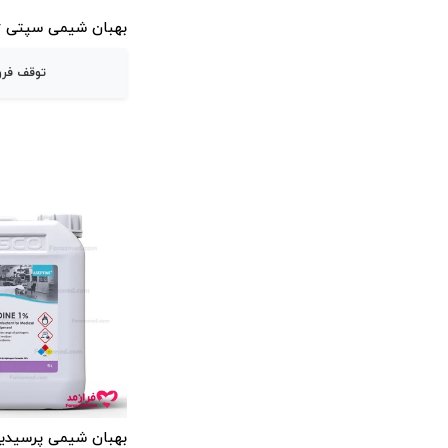
بهبان شیمی سپتی ژل 500 سی
توقف فر
بهبان شیمی پرسیدین 1% 5 لی