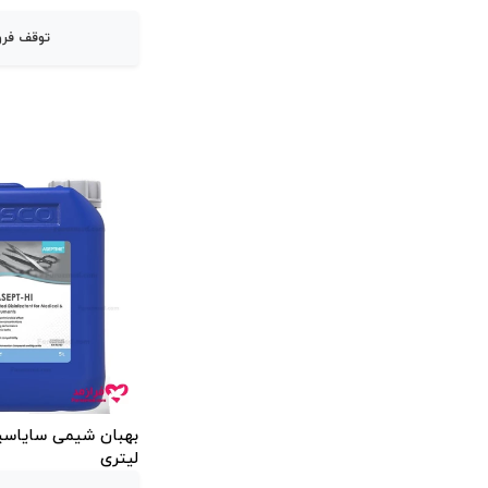
توقف فر
لیتری