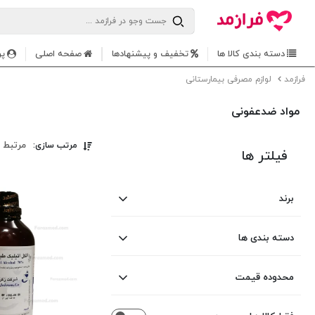
دسته بندی کالا ها
تخفیف و پیشنهادها
صفحه اصلی
پر
فرازمد
لوازم مصرفی بیمارستانی
مواد ضدعفونی
مرتبط 
مرتب سازی:
فیلتر ها
برند
بهبان شیمی
دسته بندی ها
ضدعفونی کننده دست و
متفرقه
محدوده قیمت
پوست
زکریا
Zakariya jahrom
ضدعفونی کننده سطوح