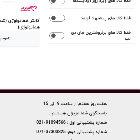
فقط کالا های ویژه روز آزمایشگاه
اعمال محدوده قیمت
فقط کالا های پیشنهاد فرازمد
کانتر هماتولوژی (شم
هماتولوژی)
فقط کالا های پرفروشترین های دی
لب
ناموجو
هفت روز هفته, از ساعت 9 الی 15
پاسخگوی شما عزیزان هستیم
شماره پشتیبانی اول : 91094566-021
شماره پشتیبانی دوم: 37303825-071