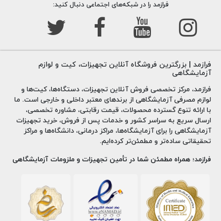
کیت آزمایش Testosterone
فرازمد را در شبکه‌های اجتماعی دنبال کنید:
تستوسترون یک هورمون جنسی است که نقش مهمی در بدن
دارد. در مردان تصور می شود که میل جنسی (لیبیدو)، توده
استخوانی، توزیع چربی، توده عضلانی و قدرت، و تولید گلبول های
فرازمد | بزرگترین فروشگاه آنلاین تجهیزات، کیت و لوازم
آزمایشگاهی
قرمز خون و اسپرم را تنظیم می کند. مقدار کمی از تستوسترون
در گردش به استرادیول، شکلی از استروژن، تبدیل می شود. نتایج
فرازمد، مرکز تخصصی فروش آنلاین تجهیزات، دستگاه‌ها، کیت‌ها و
لوازم مصرفی آزمایشگاهی از برندهای معتبر داخلی و خارجی است. ما
آزمایش شما اطلاعات دقیقی در مورد نرمال، کم یا زیاد بودن
با ارائه تنوع گسترده محصولات، قیمت رقابتی، مشاوره تخصصی،
سطح تستوسترون آزاد شما ارائه می دهد. هنگامی که نتایج
ارسال سریع به سراسر کشور و خدمات پس از فروش، خرید تجهیزات
آزمایشگاهی را برای آزمایشگاه‌ها، مراکز درمانی، دانشگاه‌ها و مراکز
خود را دریافت کردید، نکات مربوط به سبک زندگی را نیز برای حفظ
تحقیقاتی ساده‌تر و مطمئن‌تر کرده‌ایم.
سطح تستوسترون سالم و سلامت کلی خود دریافت خواهید کرد.
فرازمد؛ همراه مطمئن شما در تأمین تجهیزات و ملزومات آزمایشگاهی
کیت آزمایش Free Testosterone
این آزمایش میزان تستوسترون غیر متصل یا "آزاد" را در خون
شما اندازه گیری می کند. تستوسترون یک هورمون جنسی مردانه