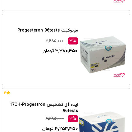
مونوکیت Progesteron 96tests
۳%
۳,۴۸۵,۰۰۰
۳,۳۸۰,۴۵۰ تومان
۴
ایده آل تشخیص 17OH-Progestron
96tests
۳%
۴,۳۸۵,۰۰۰
۴,۲۵۳,۴۵۰ تومان