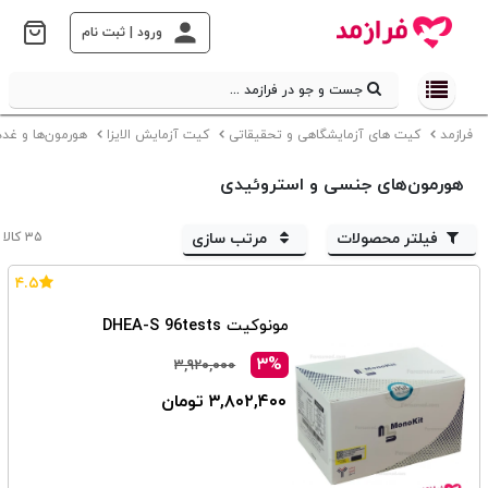
ورود | ثبت نام
جست و جو در فرازمد ...
فرازمد
کیت های آزمایشگاهی و تحقیقاتی
کیت آزمایش الایزا
هورمون‌ها و غدد 
هورمون‌های جنسی و استروئیدی
فیلتر محصولات
مرتب سازی
۳۵ کالا
۴.۵
مونوکیت DHEA-S 96tests
۳%
۳,۹۲۰,۰۰۰
۳,۸۰۲,۴۰۰ تومان