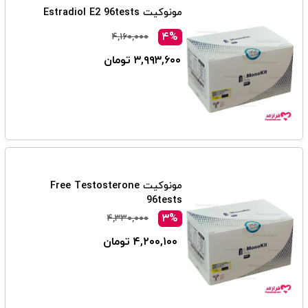
مونوکیت Estradiol E2 96tests
۴%
۴,۱۶۰,۰۰۰
۳,۹۹۳,۶۰۰ تومان
مونوکیت Free Testosterone
96tests
۳%
۴,۳۳۰,۰۰۰
۴,۲۰۰,۱۰۰ تومان