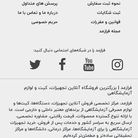
نحوه ثبت سفارش
پرسش های متداول
استفاده به صورت صحیح شسته و خشک شود.
ثبت شکایات
درباره ما و تماس با ما
چه چیزی برای تمیز کردن لوله های آزمایش استفاده می
قوانین و مقررات
حریم خصوصی
شود؟
مجله فرازمد
برس لوله آزمایش
یا برس دهانه برس برای تمیز کردن لوله های
آزمایش و
ظروف شیشه ای آزمایشگاهی
دهان باریک مانند
فرازمد را در شبکه‌های اجتماعی دنبال کنید:
سیلندرهای مدرج، بورت ها و فلاسک های ارلن استفاده می شود
چرا تمیز کردن لوله های نمونه مهم است؟
اگر لوله قبل از آزمایش تمیز نشود، نشتی لوله ممکن است
فرازمد | بزرگترین فروشگاه آنلاین تجهیزات، کیت و لوازم
آزمایشگاهی
شناسایی نشود. از طرف دیگر، اگر یک لوله به درستی تمیز نشود،
هر گونه باقیمانده ای که در لوله باقی می ماند می تواند منجر به
فرازمد، مرکز تخصصی فروش آنلاین تجهیزات، دستگاه‌ها، کیت‌ها و
لوازم مصرفی آزمایشگاهی از برندهای معتبر داخلی و خارجی است. ما
خواندن اشتباه شود و به طور بالقوه هزینه های تعمیر و نگهداری
با ارائه تنوع گسترده محصولات، قیمت رقابتی، مشاوره تخصصی،
را افزایش دهد. منفی کاذب زمانی رخ می دهد که سوراخ های
ارسال سریع به سراسر کشور و خدمات پس از فروش، خرید تجهیزات
آزمایشگاهی را برای آزمایشگاه‌ها، مراکز درمانی، دانشگاه‌ها و مراکز
لوله توسط رسوبات پوشانده شود.
تحقیقاتی ساده‌تر و مطمئن‌تر کرده‌ایم.