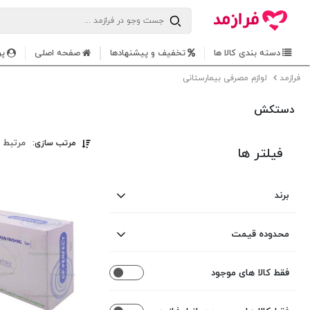
دسته بندی کالا ها
تخفیف و پیشنهادها
صفحه اصلی
پر
فرازمد
لوازم مصرفی بیمارستانی
دستکش
مرتبط 
مرتب سازی:
فیلتر ها
برند
اوپی پرفکت
محدوده قیمت
از
تا
متفرقه
فقط کالا های موجود
1,580,000
47,000
تومان
تومان
کسری
kasra