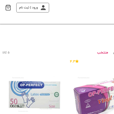
ورود | ثبت نام
منتخب
۵ کالا
۴.۳