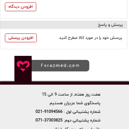
افزودن دیدگاه
پرسش و پاسخ
پرسش خود را در مورد کالا مطرح کنید
افزودن پرسش
فروشگاه فرازمد
Farazmed.com
هفت روز هفته, از ساعت 9 الی 15
پاسخگوی شما عزیزان هستیم
شماره پشتیبانی اول : 91094566-021
شماره پشتیبانی دوم: 37303825-071