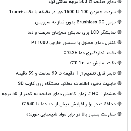
🔴 دمای صفحه تا
500 درجه سانتی‌گراد
🔴 سرعت همزدن
100 تا 1500 دور در دقیقه
با دقت
±1rpm
🔴 موتور
Brushless DC
بدون نیاز به سرویس
🔴 نمایشگر LCD برای نمایش هم‌زمان سرعت و دما
🔴 کنترل دمای محلول با سنسور خارجی
PT1000
🔴 دقت اندازه‌گیری دما
±0.2°C
🔴 دقت نمایش دما
±0.1°C
🔴 تایمر قابل تنظیم از
1 دقیقه تا 99 ساعت و 59 دقیقه
🔴 قابلیت ذخیره اطلاعات عملکرد دستگاه روی
کارت SD
🔴 هشدار
HOT
تا زمان کاهش دمای صفحه به کمتر از 50 درجه
🔴 محافظت در برابر افزایش بیش از حد دما تا
540°C
🔴 مقاومت بسیار بالا در برابر مواد شیمیایی خورنده