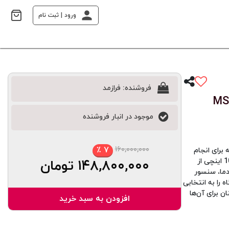
ورود | ثبت نام
فروشنده:
فرازمد
یجیتال DLAB مدل MS10-
موجود در انبار فروشنده
۱۶۰,۰۰۰,۰۰۰
٪
۷
DL مدل MS10-H500-Pro میباشد که برای انجام
فرآیندهای سنگین تحقیقاتی و صنعتی طراحی شده است. وجود صفحه بزرگ 10 اینچی از
۱۴۸,۸۰۰,۰۰۰
تومان
 سرعت و دما، سنسور
داخلی، این دستگاه را به انتخابی
ن برای آن‌ها
افزودن به سبد خرید