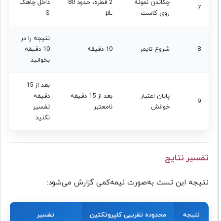
چکاندن نمونه
2 قطره، حدود 80
داخل چاهک
7
روی کاست
µL
S
نتیجه را در
8
شروع تایمر
10 دقیقه
10 دقیقه
بخوانید
بعد از 15
پایان اعتبار
بعد از 15 دقیقه
دقیقه
9
خوانش
نامعتبر
تفسیر
نکنید
تفسیر نتایج
نتیجه این تست به‌صورت نیمه‌کمی گزارش می‌شود:
نتیجه
محدوده تقریبی کلپروتکتین
تفسیر