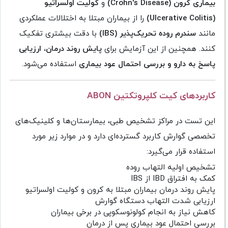
بیماری کرون (Crohn's Disease)
و
کولیت اولسراتیو
(Ulcerative Colitis)
را از بیماران مبتلا به اختلالات عملکردی
مانند
سندرم روده تحریک‌پذیر (IBS)
با دقت بیشتری تفکیک
کنند. همچنین از این آزمایش برای
پایش روند درمان، ارزیابی
پاسخ به دارو و بررسی احتمال عود بیماری
استفاده می‌شود.
کاربردهای کیت کلپروتکتین ABON
این تست در مراکز تشخیص طبی، بیمارستان‌ها و کلینیک‌های
تخصصی گوارش کاربرد گسترده‌ای دارد و در موارد زیر مورد
استفاده قرار می‌گیرد:
تشخیص اولیه التهاب روده
کمک به افتراق IBD از IBS
پایش روند درمان بیماران مبتلا به کرون و کولیت اولسراتیو
ارزیابی شدت التهاب دستگاه گوارش
کاهش نیاز به انجام کولونوسکوپی در برخی بیماران
بررسی احتمال عود بیماری پس از درمان