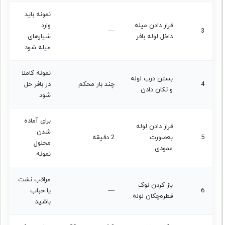
نمونه باید
قرار دادن میله
وارد
—
3
داخل لوله بافر
شیارهای
میله شود
نمونه کاملا
بستن درب لوله
4
چند بار محکم
در بافر حل
و تکان دادن
شود
برای آماده
قرار دادن لوله
شدن
5
به‌صورت
2 دقیقه
محلول
عمودی
نمونه
مراقب نشت
باز کردن نوک
6
—
یا حباب
قطره‌چکان لوله
باشید