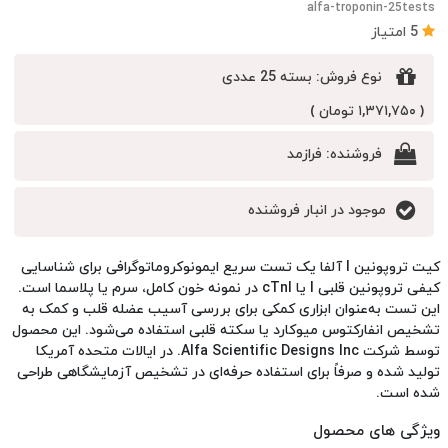
alfa-troponin-25tests
5 امتیاز
نوع فروش:
بسته 25 عددی
( ۱,۳۷۱,۷۵۰ تومان )
فروشنده:
فرازمد
موجود در انبار فروشنده
کیت تروپونین I آلفا یک تست سریع ایمونوکروماتوگرافی برای شناسایی
کیفی تروپونین قلبی I یا cTnI در نمونه خون کامل، سرم یا پلاسما است.
این تست به‌عنوان ابزاری کمکی برای بررسی آسیب عضله قلب و کمک به
تشخیص انفارکتوس میوکارد یا سکته قلبی استفاده می‌شود. این محصول
توسط شرکت Alfa Scientific Designs Inc. در ایالات متحده آمریکا
تولید شده و صرفاً برای استفاده حرفه‌ای در تشخیص آزمایشگاهی طراحی
شده است.