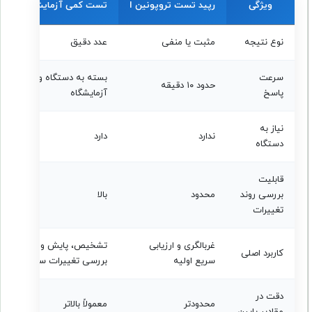
ویژگی
رپید تست تروپونین I
تست کمی آزمایشگاهی
نوع نتیجه
مثبت یا منفی
عدد دقیق
سرعت
بسته به دستگاه و
حدود ۱۰ دقیقه
پاسخ
آزمایشگاه
نیاز به
ندارد
دارد
دستگاه
قابلیت
بررسی روند
محدود
بالا
تغییرات
غربالگری و ارزیابی
تشخیص، پایش و
کاربرد اصلی
سریع اولیه
بررسی تغییرات سریالی
دقت در
محدودتر
معمولاً بالاتر
مقادیر پایین