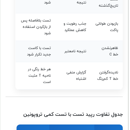
نتیجه
شود
تاریخ‌گذشته
تست بلافاصله پس
بازبودن طولانی
جذب رطوبت و
از بازکردن استفاده
پاکت
کاهش عملکرد
شود
ظاهرنشدن
تست با کاست
نتیجه نامعتبر
خط C
جدید تکرار شود
هر خط رنگی در
نادیده‌گرفتن
گزارش منفی
ناحیه T مثبت
خط T کم‌رنگ
اشتباه
است
جدول تفاوت رپید تست با تست کمی تروپونین