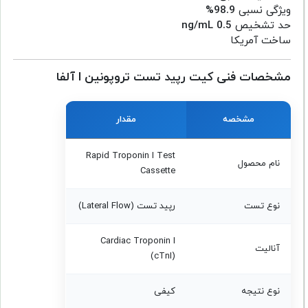
ویژگی نسبی
98.9%
حد تشخیص
0.5 ng/mL
ساخت آمریکا
مشخصات فنی کیت رپید تست تروپونین I آلفا
مشخصه
مقدار
Rapid Troponin I Test
نام محصول
Cassette
نوع تست
رپید تست (Lateral Flow)
Cardiac Troponin I
آنالیت
(cTnI)
نوع نتیجه
کیفی