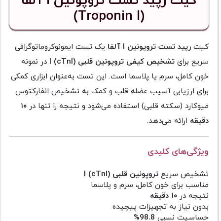
کیت رپید تست تروپونین I آلفا
(Troponin I)
کیت
رپید تست تروپونین I آلفا
یک تست ایمونوکروماتوگرافی
سریع برای
تشخیص کیفی تروپونین قلبی I (cTnI)
در نمونه
خون کامل، سرم یا پلاسما است. این تست به‌عنوان ابزاری کمکی
برای ارزیابی آسیب عضله قلب و کمک به تشخیص انفارکتوس
میوکارد (سکته قلبی) استفاده می‌شود و نتیجه را تنها در
۱۰
دقیقه
ارائه می‌دهد.
ویژگی‌های کلیدی
تشخیص سریع
تروپونین قلبی I (cTnI)
مناسب برای خون کامل، سرم و پلاسما
نتیجه در
۱۰ دقیقه
بدون نیاز به تجهیزات پیچیده
حساسیت نسبی
98.8%