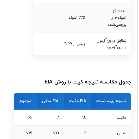
تعداد کل
نمونه‌های
770 نمونه
بررسی‌شده
تطابق درون‌آزمون
بیش از 99%
و بین‌آزمون
جدول مقایسه نتیجه کیت با روش EIA
نتیجه رپید تست
EIA مثبت
EIA منفی
مجموع
مثبت
158
7
165
منفی
2
603
605