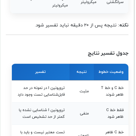
سرانگشتی
میکرولیتر
میکرولیتر
نکته:
نتیجه پس از ۲۰ دقیقه نباید تفسیر شود.
جدول تفسیر نتایج
وضعیت خطوط
نتیجه
تفسیر
خط C و خط T
تروپونین I در نمونه در حد
مثبت
ظاهر شوند
قابل‌شناسایی تست وجود دارد
فقط خط C
تروپونین I شناسایی نشده یا
منفی
ظاهر شود
کمتر از حد تشخیص است
خط C ظاهر
تست معتبر نیست و باید با
نامعتبر