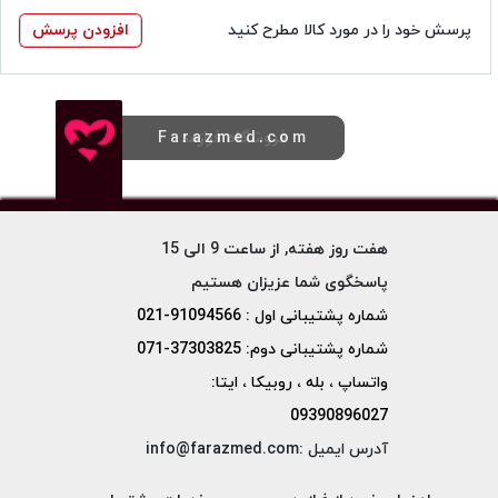
پرسش خود را در مورد کالا مطرح کنید
افزودن پرسش
فروشگاه فرازمد
Farazmed.com
هفت روز هفته, از ساعت 9 الی 15
پاسخگوی شما عزیزان هستیم
شماره پشتیبانی اول : 91094566-021
شماره پشتیبانی دوم: 37303825-071
واتساپ ، بله ، روبیکا ، ایتا:
09390896027
آدرس ایمیل :info@farazmed.com