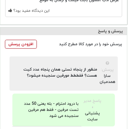
عرض ادب ،ممنون بابت قیمت و ارسال به موقع
این دیدگاه مفید بود؟
پرسش و پاسخ
پرسش خود را در مورد کالا مطرح کنید
افزودن پرسش
منظور از پنجاه تستی همان پنجاه عدد کیت
پرسش:
هست؟ فقططط مورفین سنجیده میشود؟
سارا
همدمیان
پاسخ مدیر
با درود احترام - بله یعنی 50 عدد
تست مرفین - فقط هم مرفین
پشتیانی
سنجیده می شود
سایت