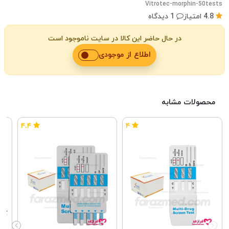
Vitrotec-morphin-50tests
4.8 امتیاز
1 دیدگاه
در حال حاضر این کالا در سایت ناموجود است
اطلاع از موجودی
محصولات مشابه
۴.۴
۴