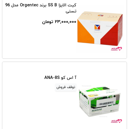
کیت الایزا SS B برند Orgentec مدل 96
تستی
۲۳,۰۰۰,۰۰۰ تومان
آ اس کو ANA-8S
توقف فروش