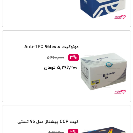
مونوکیت Anti-TPO 96tests
۳%
۵,۴۶۰,۰۰۰
۵,۲۹۶,۲۰۰ تومان
کیت CCP پیشتاز مدل 96 تستی
۲%
۸,۱۳۱,۲۰۰