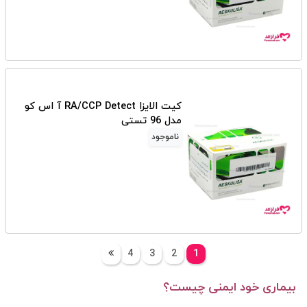
کیت الایزا RA/CCP Detect آ اس کو
مدل 96 تستی
ناموجود
4
3
2
1
بیماری خود ایمنی چیست؟