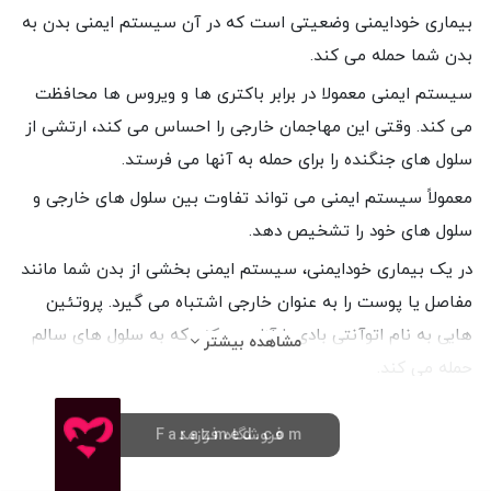
بیماری خودایمنی وضعیتی است که در آن سیستم ایمنی بدن به
بدن شما حمله می کند.
سیستم ایمنی معمولا در برابر باکتری ها و ویروس ها محافظت
می کند. وقتی این مهاجمان خارجی را احساس می کند، ارتشی از
سلول های جنگنده را برای حمله به آنها می فرستد.
معمولاً سیستم ایمنی می تواند تفاوت بین سلول های خارجی و
سلول های خود را تشخیص دهد.
در یک بیماری خودایمنی، سیستم ایمنی بخشی از بدن شما مانند
مفاصل یا پوست را به عنوان خارجی اشتباه می گیرد. پروتئین
هایی به نام اتوآنتی بادی را آزاد می کند که به سلول های سالم
مشاهده بیشتر
حمله می کند.
برخی از بیماری های خودایمنی تنها یک اندام را هدف قرار می
فروشگاه فرازمد
Farazmed.com
دهند. دیابت نوع 1 به پانکراس آسیب می رساند. سایر بیماری
ها مانند لوپوس اریتماتوز سیستمیکSLE یا لوپوس می توانند