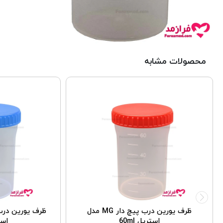
محصولات مشابه
ظرف یورین درب پیچ دار MG مدل
استریل 60ml
استر