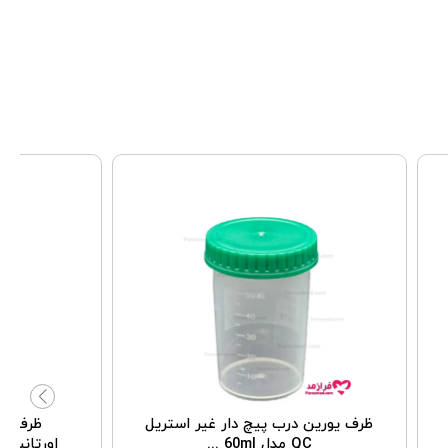
ظرف یورین درب پیچ دار غیر استریل
QC مدل 60ml ...
اورتانیس مدل 3 لیتر