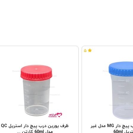
۵
ظرف یورین درب پیچ دار MG مدل غیر
ظرف یورین درب پیچ دار استریل QC
یل 60ml
مدل 60ml کارتن ...