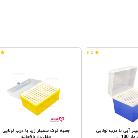
۴.۵
ر آبی با درب لولایی
جعبه نوک سمپلر زرد با درب لولایی
 100 ...
قفل دار 96خانه