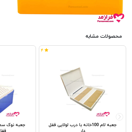
محصولات مشابه
۴
جعبه لام 100خانه با درب لولایی قفل
جعبه نوک سمپل
دار
قفل دار