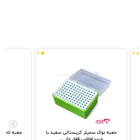
۲
۴.۵
جعبه نوک سمپلر کریستالی سفید با
درب لولایی قفل دار ...
مد