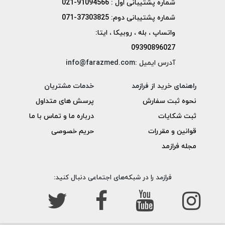
شماره پشتیبانی اول : 91094566-021
شماره پشتیبانی دوم: 37303825-071
واتساپ ، بله ، روبیکا ، ایتا:
09390896027
آدرس ایمیل :info@farazmed.com
راهنمای خرید از فرازمد
خدمات مشتریان
نحوه ثبت سفارش
پرسش های متداول
ثبت شکایات
درباره ما و تماس با ما
قوانین و مقررات
حریم خصوصی
مجله فرازمد
فرازمد را در شبکه‌های اجتماعی دنبال کنید: