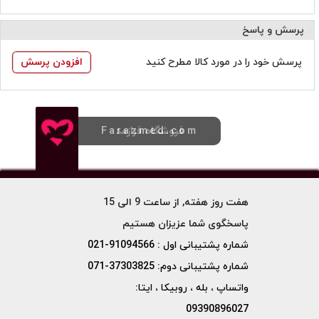
پرسش و پاسخ
پرسش خود را در مورد کالا مطرح کنید
افزودن پرسش
فروشگاه فرازمد
Farazmed.com
هفت روز هفته, از ساعت 9 الی 15
پاسخگوی شما عزیزان هستیم
شماره پشتیبانی اول : 91094566-021
شماره پشتیبانی دوم: 37303825-071
واتساپ ، بله ، روبیکا ، ایتا:
09390896027