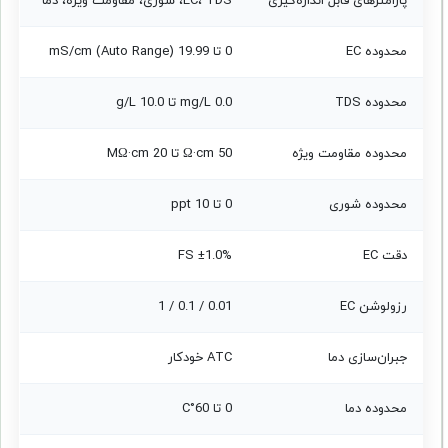
پارامترهای قابل اندازه‌گیری
EC، TDS، شوری، مقاومت ویژه، دما
محدوده EC
0 تا 19.99 mS/cm (Auto Range)
محدوده TDS
0.0 mg/L تا 10.0 g/L
محدوده مقاومت ویژه
50 Ω·cm تا 20 MΩ·cm
محدوده شوری
0 تا 10 ppt
دقت EC
±1.0% FS
رزولوشن EC
0.01 / 0.1 / 1
جبران‌سازی دما
ATC خودکار
محدوده دما
0 تا 60°C